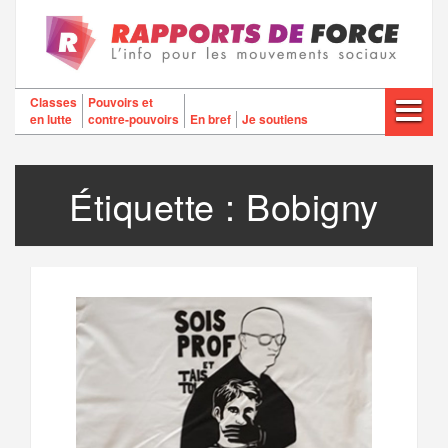
Aller
au
contenu
Classes
Pouvoirs et
en lutte
contre-pouvoirs
En bref
Je soutiens
Étiquette :
Bobigny