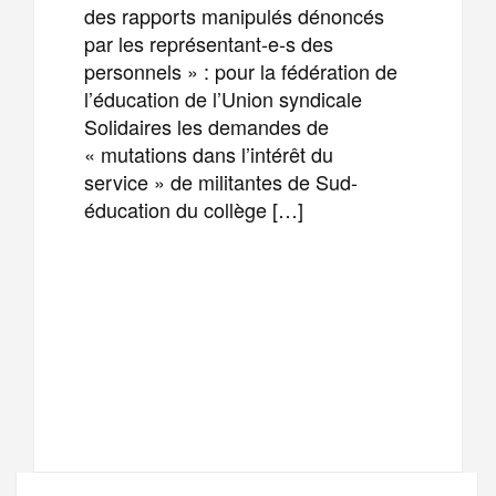
des rapports manipulés dénoncés
par les représentant-e-s des
personnels » : pour la fédération de
l’éducation de l’Union syndicale
Solidaires les demandes de
« mutations dans l’intérêt du
service » de militantes de Sud-
éducation du collège […]
F
T
E
M
a
w
m
e
T
P
c
i
a
s
e
a
e
t
i
s
l
r