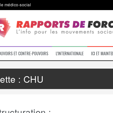
a journée internationale des migrants
 alliance inédite » avec les associations d’usagers ?
e – L’Actu des Oublié.es
ale contre « l’une des plus grandes attaques jamais menées 
: pourquoi ça peut marcher
OUVOIRS ET CONTRE-POUVOIRS
L’INTERNATIONALE
ICI ET MAINT
ette :
CHU
ructuration :