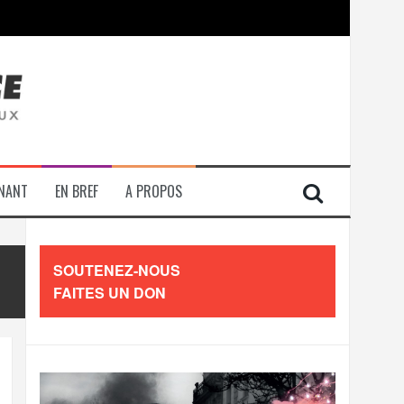
contre les travailleurs »
ENANT
EN BREF
A PROPOS
SOUTENEZ-NOUS
FAITES UN DON