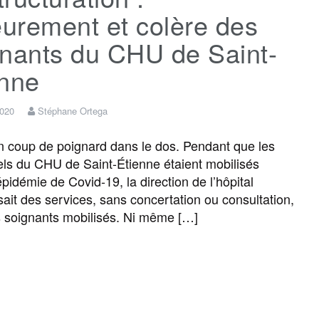
urement et colère des
gnants du CHU de Saint-
enne
2020
Stéphane Ortega
 coup de poignard dans le dos. Pendant que les
ls du CHU de Saint-Étienne étaient mobilisés
épidémie de Covid-19, la direction de l’hôpital
sait des services, sans concertation ou consultation,
s soignants mobilisés. Ni même […]
F
T
E
M
T
P
a
w
m
e
e
a