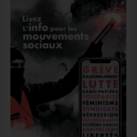
r
g
k
a
e
m
r