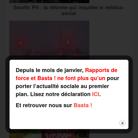
Serafin PH : la réforme qui inquiète le médico-
social
Depuis le mois de janvier,
Rapports de
force et Basta ! ne font plus qu’un
pour
porter l’actualité sociale au premier
plan. Lisez notre déclaration
ICI
.
Et retrouver nous sur
Basta !
Grève du travail social : vers une « alliance
inédite » avec les associations d’usagers ?