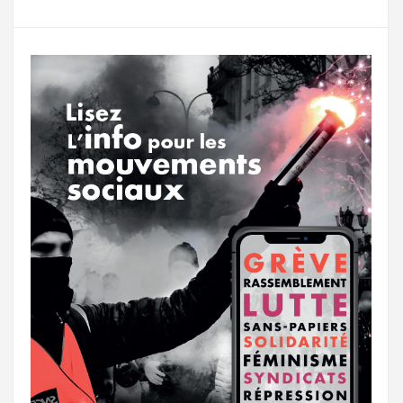
g
a
o
r
e
r
g
k
a
e
m
r