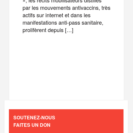
par les mouvements antivaccins, très
actifs sur internet et dans les
manifestations anti-pass sanitaire,
prolifèrent depuis […]
F
T
E
M
a
w
m
e
T
P
c
i
a
s
e
a
e
t
i
s
l
r
b
t
l
a
SOUTENEZ-NOUS
e
t
FAITES UN DON
o
e
g