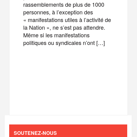
rassemblements de plus de 1000
personnes, à l’exception des
« manifestations utiles à l’activité de
la Nation », ne s’est pas attendre.
Même si les manifestations
politiques ou syndicales n’ont […]
F
T
E
M
a
w
m
e
T
P
c
i
a
s
e
a
e
t
i
s
l
r
b
t
l
a
SOUTENEZ-NOUS