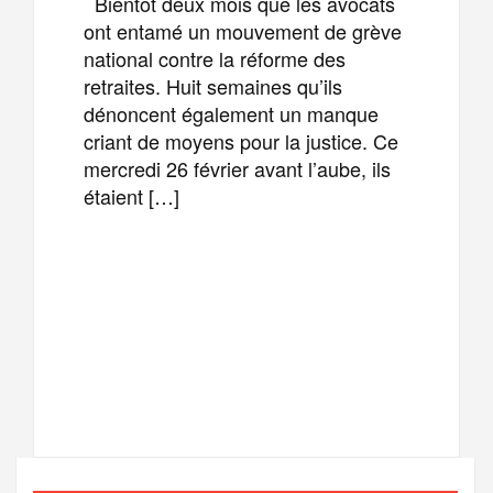
Bientôt deux mois que les avocats
ont entamé un mouvement de grève
national contre la réforme des
retraites. Huit semaines qu’ils
dénoncent également un manque
criant de moyens pour la justice. Ce
mercredi 26 février avant l’aube, ils
étaient […]
F
T
E
M
a
w
m
e
T
P
c
i
a
s
e
a
e
t
i
s
l
r