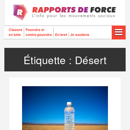
Aller
au
contenu
Classes
Pouvoirs et
en lutte
contre-pouvoirs
En bref
Je soutiens
Étiquette :
Désert