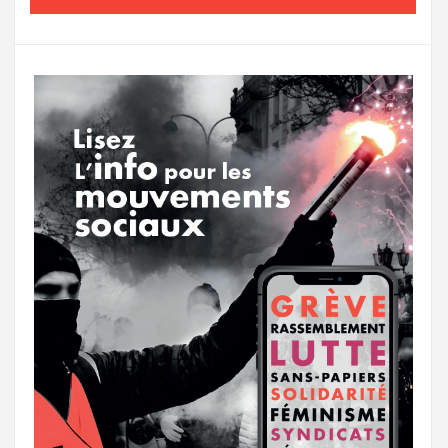
o
e
g
g
a
o
r
e
r
g
k
a
e
m
r