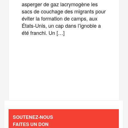
asperger de gaz lacrymogène les
sacs de couchage des migrants pour
éviter la formation de camps, aux
États-Unis, un cap dans l’ignoble a
été franchi. Un […]
F
T
E
M
a
w
m
e
T
P
c
i
a
s
e
a
e
t
i
s
l
r
b
t
l
a
SOUTENEZ-NOUS
e
t
FAITES UN DON