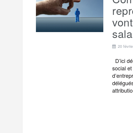
t
e
repr
r
a
a
vont
g
m
sala
e
r
20 févri
D’ici dé
social e
d’entrep
délégués
attribut