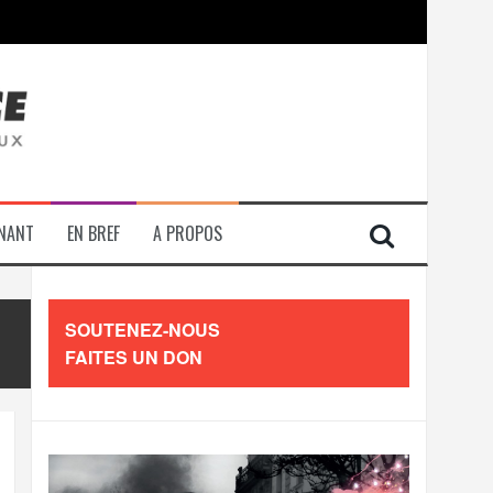
contre les travailleurs »
ENANT
EN BREF
A PROPOS
SOUTENEZ-NOUS
FAITES UN DON