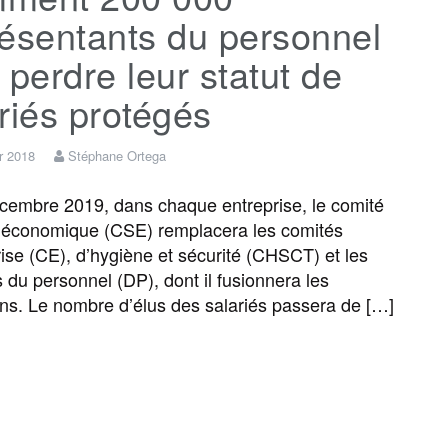
ésentants du personnel
 perdre leur statut de
riés protégés
er 2018
Stéphane Ortega
cembre 2019, dans chaque entreprise, le comité
t économique (CSE) remplacera les comités
rise (CE), d’hygiène et sécurité (CHSCT) et les
 du personnel (DP), dont il fusionnera les
ions. Le nombre d’élus des salariés passera de […]
F
T
E
M
T
P
a
w
m
e
e
a