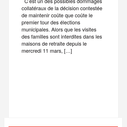
C’est un des possibles dommages
collatéraux de la décision contestée
de maintenir coûte que coûte le
premier tour des élections
municipales. Alors que les visites
des familles sont interdites dans les
maisons de retraite depuis le
mercredi 11 mars, […]
F
T
E
M
a
w
m
e
T
P
c
i
a
s
e
a
e
t
i
s
l
r