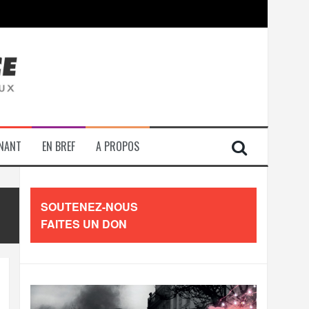
contre les travailleurs »
ENANT
EN BREF
A PROPOS
SOUTENEZ-NOUS
FAITES UN DON