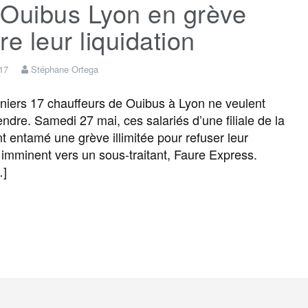
 Ouibus Lyon en grève
e
t
i
s
e
t
re leur liquidation
b
t
l
a
g
a
017
Stéphane Ortega
o
e
g
r
g
iers 17 chauffeurs de Ouibus à Lyon ne veulent
endre. Samedi 27 mai, ces salariés d’une filiale de la
 entamé une grève illimitée pour refuser leur
o
r
e
a
e
t imminent vers un sous-traitant, Faure Express.
…]
k
m
r
F
T
E
M
T
P
a
w
m
e
e
a
c
i
a
s
l
r