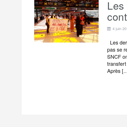
Les
cont
4 juin 2
Les dern
pas se r
SNCF ont
transfer
Après [