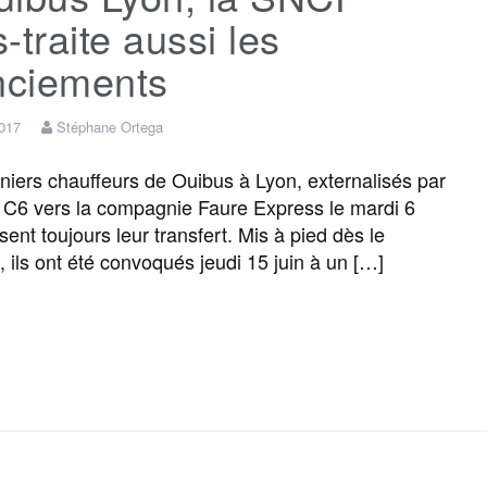
-traite aussi les
nciements
2017
Stéphane Ortega
iers chauffeurs de Ouibus à Lyon, externalisés par
C6 vers la compagnie Faure Express le mardi 6
usent toujours leur transfert. Mis à pied dès le
, ils ont été convoqués jeudi 15 juin à un […]
F
T
E
M
T
P
a
w
m
e
e
a
c
i
a
s
l
r