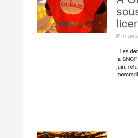
t
e
sous
r
a
a
lice
g
m
e
17 juin 
r
Les dern
la SNCF 
juin, ref
mercredi