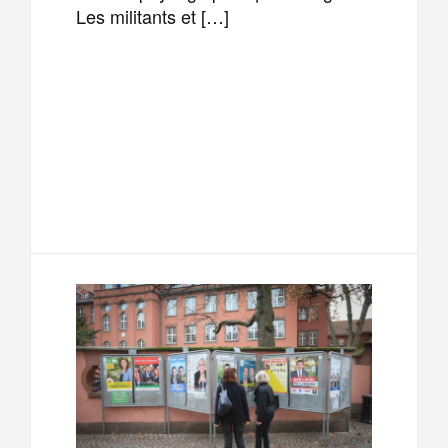
Les militants et […]
F
T
E
M
a
w
m
e
T
P
c
i
a
s
e
a
e
t
i
s
l
r
b
t
l
a
e
t
o
e
g
g
a
o
r
e
r
g