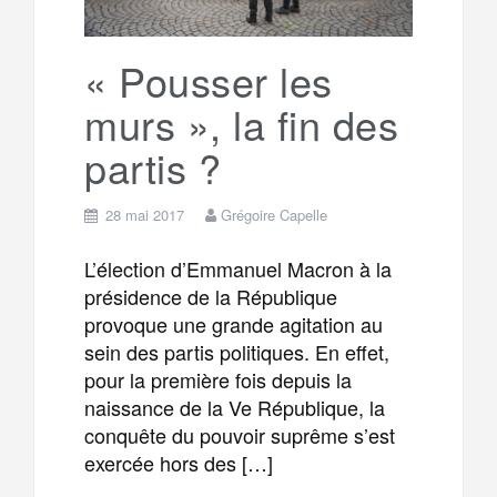
k
a
e
« Pousser les
murs », la fin des
m
r
partis ?
28 mai 2017
Grégoire Capelle
L’élection d’Emmanuel Macron à la
présidence de la République
provoque une grande agitation au
sein des partis politiques. En effet,
pour la première fois depuis la
naissance de la Ve République, la
conquête du pouvoir suprême s’est
exercée hors des […]