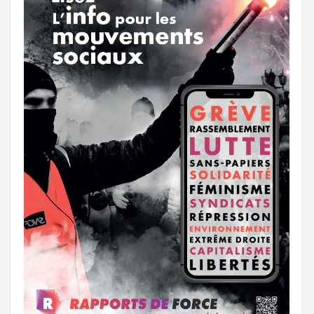
a
e
m
r