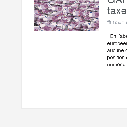
t
e
taxe
r
a
a
g
12 avril
m
e
En l’abs
r
européen
aucune c
position
numéri