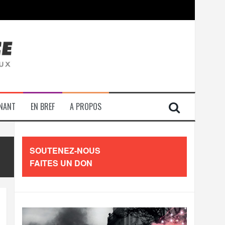
contre les travailleurs »
ENANT
EN BREF
A PROPOS
SOUTENEZ-NOUS
FAITES UN DON