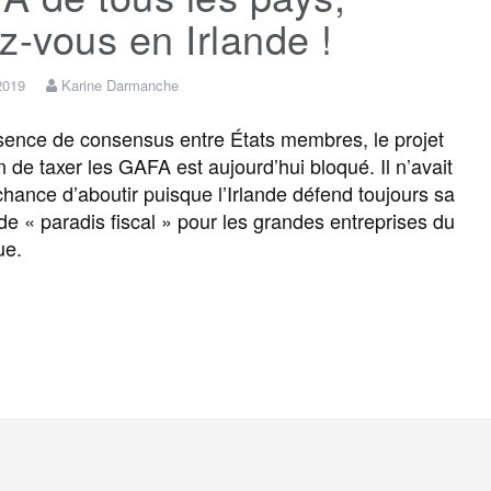
z-vous en Irlande !
 2019
Karine Darmanche
ence de consensus entre États membres, le projet
 de taxer les GAFA est aujourd’hui bloqué. Il n’avait
hance d’aboutir puisque l’Irlande défend toujours sa
 de « paradis fiscal » pour les grandes entreprises du
que.
F
T
E
M
T
P
a
w
m
e
e
a
c
i
a
s
l
r