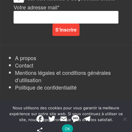
Votre adresse mail*
A propos
Contact
Mentions légales et conditions générales
d’utilisation
Politique de confidentialité
Nous utilisons des cookies pour vous garantir la meilleure
expérience sur notre site web. Si vous continuez à utiliser ce
F
T
E
M
T
site, nous supposerons que vous en êtes satisfait.
a
w
m
e
e
Rapports de Force
|
c
i
a
s
l
P
OK
e
t
i
s
e