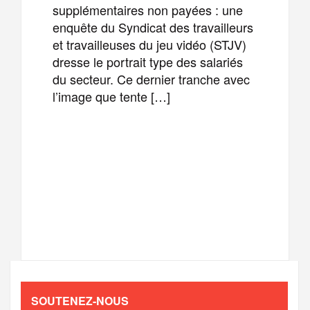
supplémentaires non payées : une
enquête du Syndicat des travailleurs
et travailleuses du jeu vidéo (STJV)
dresse le portrait type des salariés
du secteur. Ce dernier tranche avec
l’image que tente […]
F
T
E
M
a
w
m
e
T
P
c
i
a
s
e
a
e
t
i
s
l
r
b
t
l
a
SOUTENEZ-NOUS