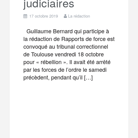
judiciaires
17 octobre 2019
La rédaction
Guillaume Bernard qui participe à
la rédaction de Rapports de force est
convoqué au tribunal correctionnel
de Toulouse vendredi 18 octobre
pour « rébellion ». Il avait été arrêté
par les forces de l’ordre le samedi
précèdent, pendant qu’il […]
F
T
E
M
a
w
m
e
T
P
c
i
a
s
e
a