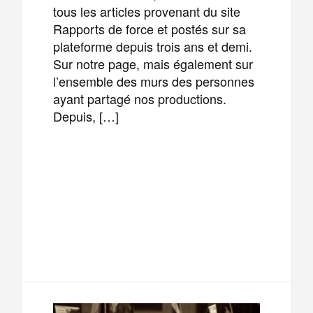
tous les articles provenant du site
Rapports de force et postés sur sa
plateforme depuis trois ans et demi.
Sur notre page, mais également sur
l’ensemble des murs des personnes
ayant partagé nos productions.
Depuis, […]
F
T
E
M
a
w
m
e
T
P
c
i
a
s
e
a
e
t
i
s
l
r