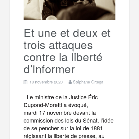
o
r
e
r
g
k
a
e
Et une et deux et
trois attaques
m
r
contre la liberté
d’informer
18 novembre 2020
Stéphane Ortega
Le ministre de la Justice Éric
Dupond-Moretti a évoqué,
mardi 17 novembre devant la
commission des lois du Sénat, l’idée
de se pencher sur la loi de 1881
régissant la liberté de presse, au