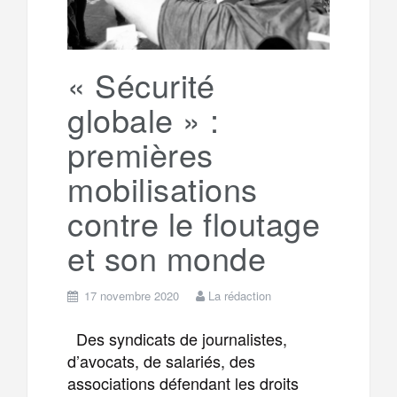
r
g
k
a
e
« Sécurité
globale » :
m
r
premières
mobilisations
contre le floutage
et son monde
17 novembre 2020
La rédaction
Des syndicats de journalistes,
d’avocats, de salariés, des
associations défendant les droits