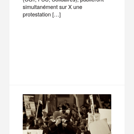
simultanément sur X une
protestation […]
F
T
E
M
a
w
m
e
T
P
c
i
a
s
e
a
e
t
i
s
l
r
b
t
l
a
e
t
o
e
g
g
a