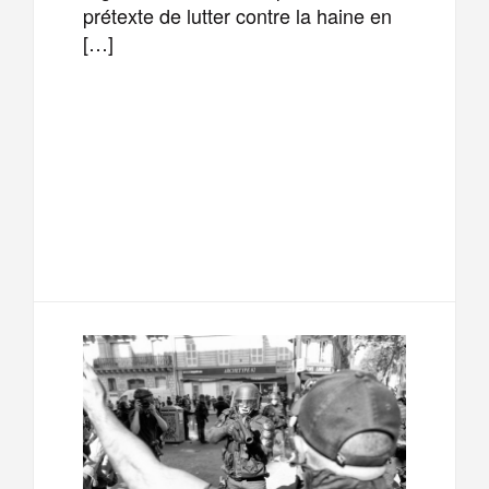
prétexte de lutter contre la haine en
[…]
F
T
E
M
a
w
m
e
T
P
c
i
a
s
e
a
e
t
i
s
l
r
b
t
l
a
e
t
o
e
g
g
a
o
r
e