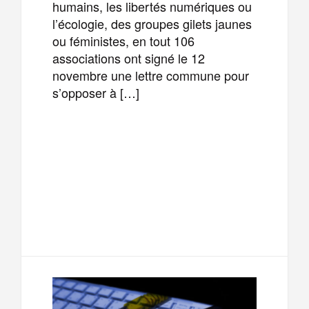
humains, les libertés numériques ou
l’écologie, des groupes gilets jaunes
ou féministes, en tout 106
associations ont signé le 12
novembre une lettre commune pour
s’opposer à […]
F
T
E
M
a
w
m
e
T
P
c
i
a
s
e
a
e
t
i
s
l
r
b
t
l
a
e
t