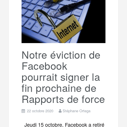
o
e
g
g
a
o
r
e
r
g
k
a
e
Notre éviction de
Facebook
m
r
pourrait signer la
fin prochaine de
Rapports de force
22 octobre 2020
Stéphane Ortega
Jeudi 15 octobre, Facebook a retiré