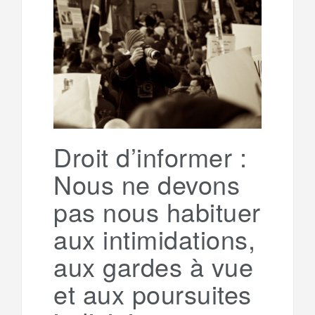
b
t
l
a
e
t
o
e
g
g
a
o
r
e
r
g
k
a
e
Droit d’informer :
Nous ne devons
m
r
pas nous habituer
aux intimidations,
aux gardes à vue
et aux poursuites