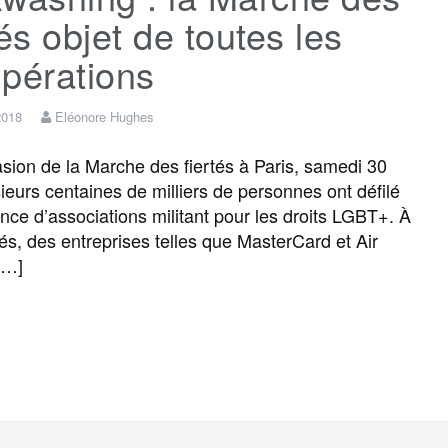
tés objet de toutes les
pérations
 2018
Eléonore Hughes
sion de la Marche des fiertés à Paris, samedi 30
sieurs centaines de milliers de personnes ont défilé
nce d’associations militant pour les droits LGBT+. À
tés, des entreprises telles que MasterCard et Air
[…]
F
T
E
M
T
P
a
w
m
e
e
a
c
i
a
s
l
r