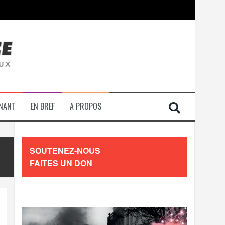
contre les travailleurs »
ENANT
EN BREF
A PROPOS
SOUTENEZ-NOUS
FAITES UN DON