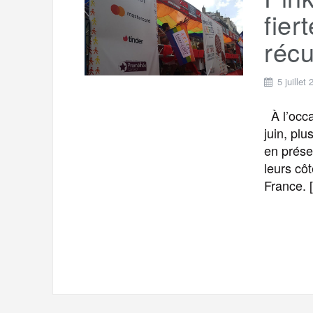
t
e
fier
r
a
a
récu
g
m
e
5 juillet
r
À l’occa
juin, plu
en prése
leurs cô
France. 