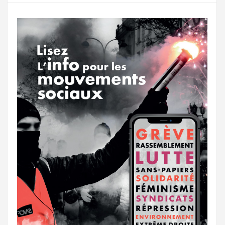
o
r
e
r
g
k
a
e
m
r