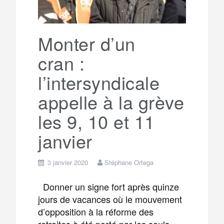
Monter d’un
cran :
l’intersyndicale
appelle à la grève
les 9, 10 et 11
janvier
3 janvier 2020
Stéphane Ortega
Donner un signe fort après quinze
jours de vacances où le mouvement
d’opposition à la réforme des
retraites à été porté par les seuls