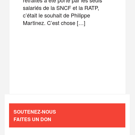
salariés de la SNCF et la RATP,
c’était le souhait de Philippe
Martinez. C’est chose […]
F
T
E
M
a
w
m
e
T
P
c
i
a
s
e
a
e
t
i
s
l
r
b
t
l
a
SOUTENEZ-NOUS
e
t
FAITES UN DON
o
e
g
g
a