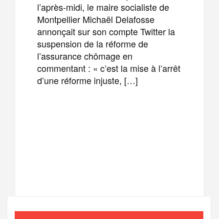
l’après-midi, le maire socialiste de
Montpellier Michaël Delafosse
annonçait sur son compte Twitter la
suspension de la réforme de
l’assurance chômage en
commentant : « c’est la mise à l’arrêt
d’une réforme injuste, […]
F
T
E
M
a
w
m
e
T
P
c
i
a
s
e
a
e
t
i
s
l
r