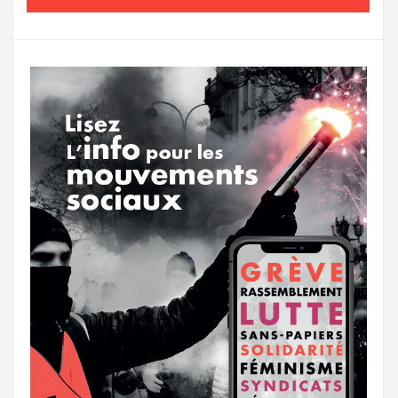
o
e
g
g
a
o
r
e
r
g
k
a
e
m
r