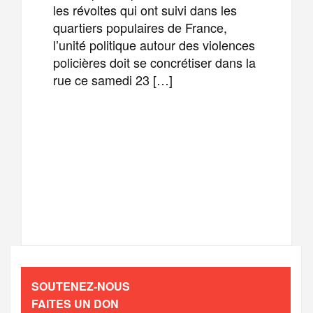
les révoltes qui ont suivi dans les
quartiers populaires de France,
l’unité politique autour des violences
policières doit se concrétiser dans la
rue ce samedi 23 […]
F
T
E
M
a
w
m
e
T
P
c
i
a
s
e
a
e
t
i
s
l
r
b
t
l
a
SOUTENEZ-NOUS
e
t
FAITES UN DON