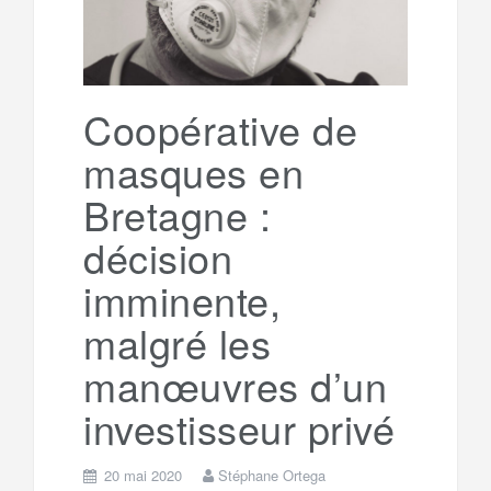
o
r
e
r
g
k
a
e
Coopérative de
masques en
m
r
Bretagne :
décision
imminente,
malgré les
manœuvres d’un
investisseur privé
20 mai 2020
Stéphane Ortega