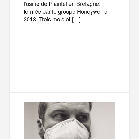
l’usine de Plaintel en Bretagne,
fermée par le groupe Honeywell en
2018. Trois mois et […]
F
T
E
M
a
w
m
e
T
P
c
i
a
s
e
a
e
t
i
s
l
r
b
t
l
a
e
t
o
e
g
g
a