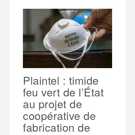
l
r
b
t
l
a
e
t
o
e
g
g
a
o
r
e
r
g
k
a
e
Plaintel : timide
feu vert de l’État
m
r
au projet de
coopérative de
fabrication de