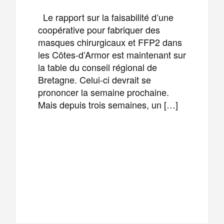
Le rapport sur la faisabilité d’une
coopérative pour fabriquer des
masques chirurgicaux et FFP2 dans
les Côtes-d’Armor est maintenant sur
la table du conseil régional de
Bretagne. Celui-ci devrait se
prononcer la semaine prochaine.
Mais depuis trois semaines, un […]
F
T
E
M
a
w
m
e
T
P
c
i
a
s
e
a
e
t
i
s