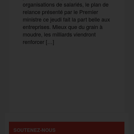
organisations de salariés, le plan de
relance présenté par le Premier
ministre ce jeudi fait la part belle aux
entreprises. Mieux que du grain à
moudre, les milliards viendront
renforcer […]
F
T
E
M
a
w
m
e
T
P
c
i
a
s
e
a
e
t
i
s
l
r
b
t
l
a
SOUTENEZ-NOUS