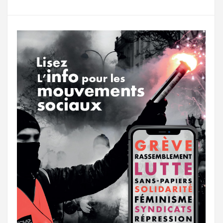
g
a
o
r
e
r
g
k
a
e
m
r