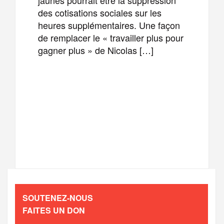
des cotisations sociales sur les
heures supplémentaires. Une façon
de remplacer le « travailler plus pour
gagner plus » de Nicolas […]
F
T
E
M
a
w
m
e
T
P
c
i
a
s
e
a
e
t
i
s
l
r
b
t
l
a
SOUTENEZ-NOUS
e
t
FAITES UN DON
o
e
g