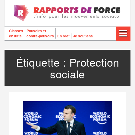
Aller
au
contenu
Classes
Pouvoirs et
en lutte
contre-pouvoirs
En bref
Je soutiens
Étiquette :
Protection
sociale