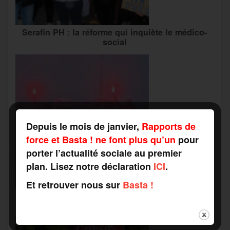
Serafin PH : la réforme qui inquiète le médico-
social
Depuis le mois de janvier,
Rapports de
force et Basta ! ne font plus qu’un
pour
porter l’actualité sociale au premier
plan. Lisez notre déclaration
ICI
.
Et retrouver nous sur
Basta !
Grève du travail social : vers une « alliance
inédite » avec les associations d’usagers ?