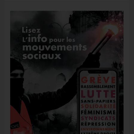
o
r
e
r
g
k
a
e
m
r