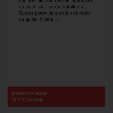
en faveur de l’extrême droite en
Europe posent la question de rester
ou quitter X. Une […]
F
T
E
M
a
w
m
e
T
P
c
i
a
s
e
a
e
t
i
s
l
r
b
t
l
a
SOUTENEZ-NOUS
e
t
FAITES UN DON
o
e
g
g
a