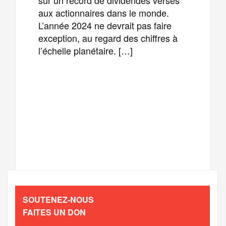
aux actionnaires dans le monde.
L’année 2024 ne devrait pas faire
exception, au regard des chiffres à
l’échelle planétaire. […]
F
T
E
M
a
w
m
e
T
P
c
i
a
s
e
a
e
t
i
s
l
r
b
t
l
a
SOUTENEZ-NOUS
e
t
FAITES UN DON
o
e
g