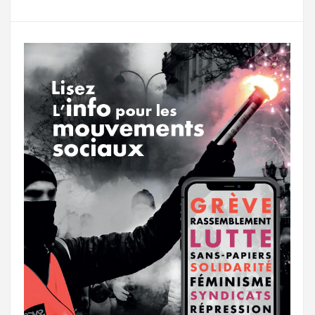
g
a
o
r
e
r
g
k
a
e
m
r