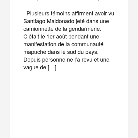
Plusieurs témoins affirment avoir vu
Santiago Maldonado jeté dans une
camionnette de la gendarmerie.
C’était le 1er août pendant une
manifestation de la communauté
mapuche dans le sud du pays.
Depuis personne ne l’a revu et une
vague de […]
F
T
E
M
a
w
m
e
T
P
c
i
a
s
e
a