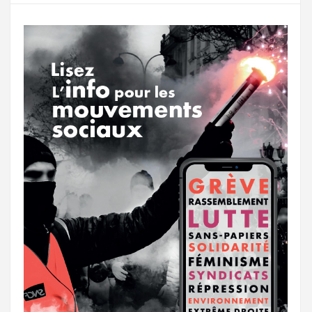
o
r
e
r
g
k
a
e
m
r