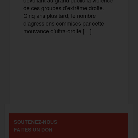
de ces groupes d’extrême droite.
Cinq ans plus tard, le nombre
d’agressions commises par cette
mouvance d’ultra-droite […]
F
T
E
M
a
w
m
e
T
P
c
i
a
s
e
a
e
t
i
s
l
r
b
t
l
a
SOUTENEZ-NOUS
e
t
FAITES UN DON
o
e
g