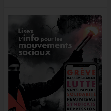
g
a
o
r
e
r
g
k
a
e
m
r