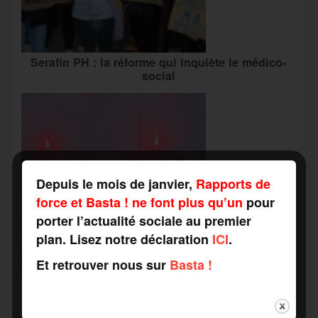
Serafin PH : la réforme qui inquiète le médico-
social
Depuis le mois de janvier,
Rapports de
force et Basta ! ne font plus qu’un
pour
porter l’actualité sociale au premier
plan. Lisez notre déclaration
ICI
.
Et retrouver nous sur
Basta !
Grève du travail social : vers une « alliance
inédite » avec les associations d’usagers ?