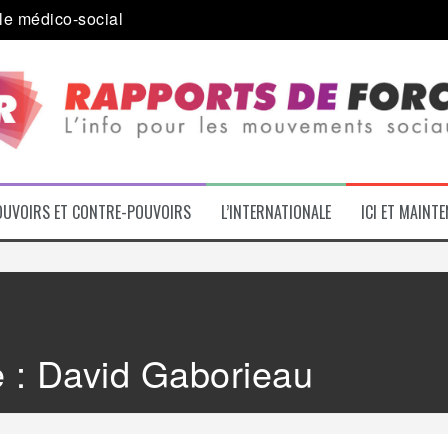
a journée internationale des migrants
 alliance inédite » avec les associations d’usagers ?
e – L’Actu des Oublié.es
ale contre « l’une des plus grandes attaques jamais menées 
: pourquoi ça peut marcher
OUVOIRS ET CONTRE-POUVOIRS
L’INTERNATIONALE
ICI ET MAINT
e :
David Gaborieau