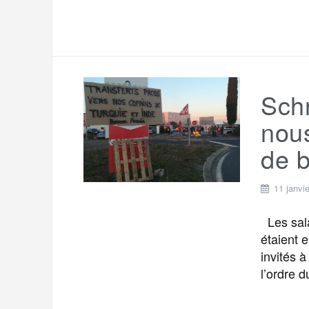
Schn
nous
de b
11 janvi
Les sala
étaient e
invités 
l’ordre d