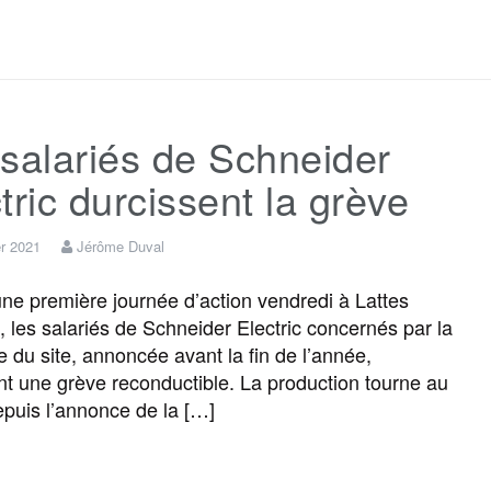
a
w
m
e
e
a
c
i
a
s
l
r
salariés de Schneider
e
t
i
s
e
t
tric durcissent la grève
b
t
l
a
g
a
er 2021
Jérôme Duval
o
e
g
r
g
e première journée d’action vendredi à Lattes
), les salariés de Schneider Electric concernés par la
e du site, annoncée avant la fin de l’année,
o
r
e
a
e
t une grève reconductible. La production tourne au
depuis l’annonce de la […]
k
m
r
F
T
E
M
T
P