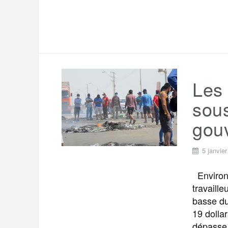
Les 
sous
gou
5 janvie
Environ 
travaille
basse du
19 dolla
dépasse