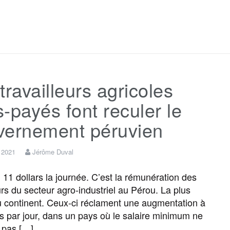
F
T
E
M
T
P
a
w
m
e
e
a
c
i
a
s
l
r
travailleurs agricoles
e
t
i
s
e
t
-payés font reculer le
b
t
l
a
g
a
vernement péruvien
o
e
g
r
g
r 2021
Jérôme Duval
11 dollars la journée. C’est la rémunération des
o
r
e
a
e
urs du secteur agro-industriel au Pérou. La plus
 continent. Ceux-ci réclament une augmentation à
k
m
r
rs par jour, dans un pays où le salaire minimum ne
 pas […]