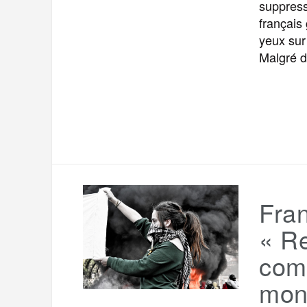
suppress
français 
yeux sur
Malgré 
Fra
« Re
com
mond