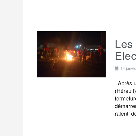
Les 
Elec
14 janvi
Après un
(Hérault
fermetur
démarren
ralenti 