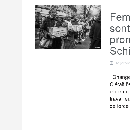
t
e
r
a
Fem
a
g
sont
m
e
pro
r
Sch
18 janvi
Changer 
C’était 
et demi p
travaill
de force