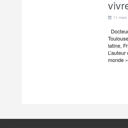
vivr
11 mars
Docteur 
Toulouse
latine, 
L’auteur 
monde » 