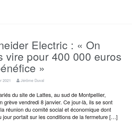
a
w
m
e
e
a
c
i
a
s
l
r
eider Electric : « On
e
t
i
s
e
t
 vire pour 400 000 euros
b
t
l
a
g
a
énéfice »
o
e
g
r
g
er 2021
Jérôme Duval
riés du site de Lattes, au sud de Montpellier,
o
r
e
a
e
n grève vendredi 8 janvier. Ce jour-là, ils se sont
à la réunion du comité social et économique dont
k
m
r
u jour portait sur les conditions de la fermeture […]