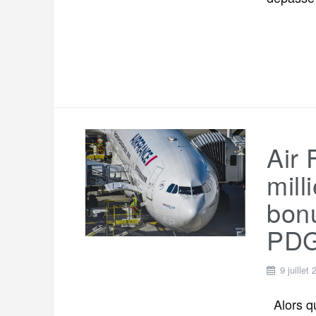
Air 
mill
bonu
PD
9 juillet
Alors q