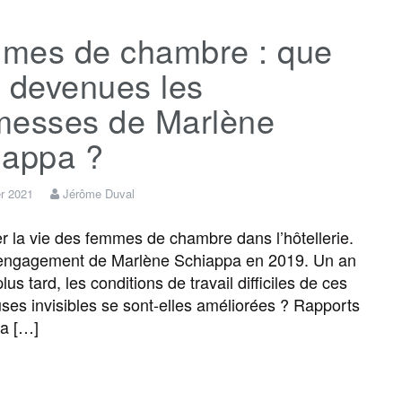
mes de chambre : que
 devenues les
messes de Marlène
iappa ?
er 2021
Jérôme Duval
la vie des femmes de chambre dans l’hôtellerie.
l’engagement de Marlène Schiappa en 2019. Un an
lus tard, les conditions de travail difficiles de ces
euses invisibles se sont-elles améliorées ? Rapports
 a […]
F
T
E
M
T
P