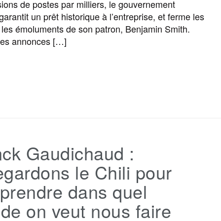
ions de postes par milliers, le gouvernement
k
m
r
garantit un prêt historique à l’entreprise, et ferme les
 les émoluments de son patron, Benjamin Smith.
des annonces […]
F
T
E
M
T
P
a
w
m
e
e
a
c
i
a
s
l
r
nck Gaudichaud :
e
t
i
s
e
t
gardons le Chili pour
b
t
l
a
g
a
prendre dans quel
e on veut nous faire
o
e
g
r
g