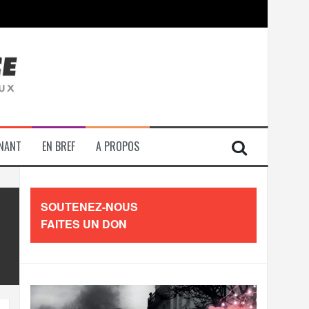
contre les travailleurs »
ENANT
EN BREF
A PROPOS
SOUTENEZ-NOUS
FAITES UN DON