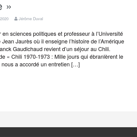
e »
o
r
e
a
e
 2020
Jérôme Duval
k
m
r
en sciences politiques et professeur à l’Université
 Jean Jaurès où il enseigne l’histoire de l’Amérique
Franck Gaudichaud revient d’un séjour au Chili.
de « Chili 1970-1973 : Mille jours qui ébranlèrent le
nous a accordé un entretien […]
F
T
E
M
T
P
a
w
m
e
e
a
c
i
a
s
l
r
e
t
i
s
e
t