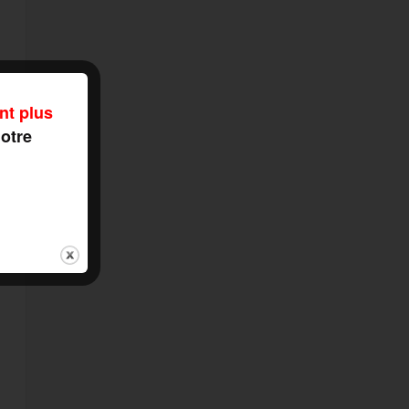
nt plus
notre