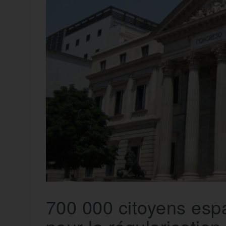
t
e
r
a
a
g
m
e
r
700 000 citoyens esp