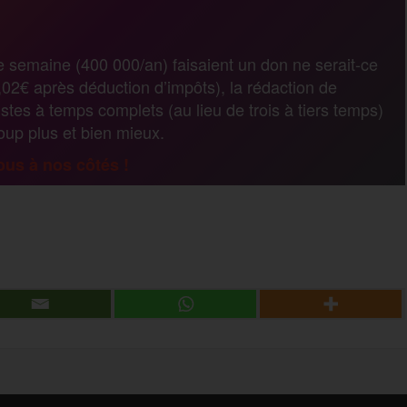
r
e semaine (400 000/an) faisaient un don ne serait-ce
02€ après déduction d’impôts), la rédaction de
t
stes à temps complets (au lieu de trois à tiers temps)
coup plus et bien mieux.
a
us à nos côtés !
g
P
e
a
r
r
t