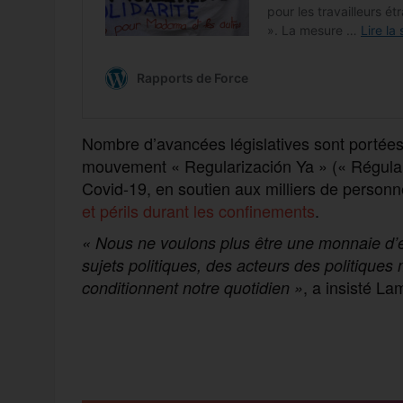
Nombre d’avancées législatives sont portées p
mouvement « Regularización Ya » (« Régulari
Covid-19, en soutien aux milliers de personne
et périls durant les confinements
.
« Nous ne voulons plus être une monnaie d’
sujets politiques, des acteurs des politiques
, a insisté La
conditionnent notre quotidien »
F
T
E
M
T
a
w
m
e
e