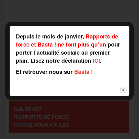
F
T
E
M
T
a
w
m
e
e
P
Depuis le mois de janvier,
Rapports de
c
i
a
s
l
force et Basta ! ne font plus qu’un
pour
a
porter l’actualité sociale au premier
e
t
i
s
e
plan. Lisez notre déclaration
ICI
.
r
Et retrouver nous sur
Basta !
b
t
l
a
g
t
o
e
g
r
a
SOUTENEZ
o
r
e
a
RAPPORTS DE FORCE
g
COMME VOUS VOULEZ
k
m
e