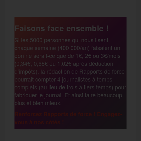
c
i
a
s
l
a
e
t
i
s
e
Faisons face ensemble !
r
Si les 5000 personnes qui nous lisent
b
t
l
a
g
chaque semaine (400 000/an) faisaient un
t
don ne serait-ce que de 1€, 2€ ou 3€/mois
o
e
g
r
(0,34€, 0,68€ ou 1,02€ après déduction
a
d’impôts), la rédaction de Rapports de force
pourrait compter 4 journalistes à temps
o
r
e
a
complets (au lieu de trois à tiers temps) pour
g
fabriquer le journal. Et ainsi faire beaucoup
k
m
plus et bien mieux.
e
Renforcez Rapports de force ! Engagez-
vous à nos côtés !
r