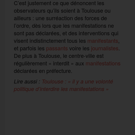
C’est justement ce que dénoncent les
observateurs qu’ils soient à Toulouse ou
ailleurs : une surréaction des forces de
l’ordre, dès lors que les manifestations ne
sont pas déclarées, et des interventions qui
visent indistinctement tous les
manifestants
,
et parfois les
passants
voire les
journalistes
.
De plus à Toulouse, le centre-ville est
régulièrement « interdit » aux
manifestations
déclarées en préfecture.
Lire aussi :
Toulouse : « il y a une volonté
politique d’interdire les manifestations »
F
T
E
M
T
a
w
m
e
e
P