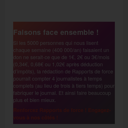
P
c
i
a
s
l
a
e
t
i
s
e
Faisons face ensemble !
r
Si les 5000 personnes qui nous lisent
b
t
l
a
g
chaque semaine (400 000/an) faisaient un
t
don ne serait-ce que de 1€, 2€ ou 3€/mois
o
e
g
r
(0,34€, 0,68€ ou 1,02€ après déduction
a
d’impôts), la rédaction de Rapports de force
pourrait compter 4 journalistes à temps
o
r
e
a
complets (au lieu de trois à tiers temps) pour
g
fabriquer le journal. Et ainsi faire beaucoup
k
m
plus et bien mieux.
e
Renforcez Rapports de force ! Engagez-
vous à nos côtés !
r