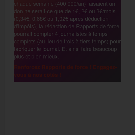
chaque semaine (400 000/an) faisaient un
t
don ne serait-ce que de 1€, 2€ ou 3€/mois
o
e
g
r
(0,34€, 0,68€ ou 1,02€ après déduction
a
d’impôts), la rédaction de Rapports de force
pourrait compter 4 journalistes à temps
o
r
e
a
complets (au lieu de trois à tiers temps) pour
g
fabriquer le journal. Et ainsi faire beaucoup
k
m
plus et bien mieux.
e
Renforcez Rapports de force ! Engagez-
vous à nos côtés !
r
F
T
E
M
T
a
w
m
e
e
P
c
i
a
s
l