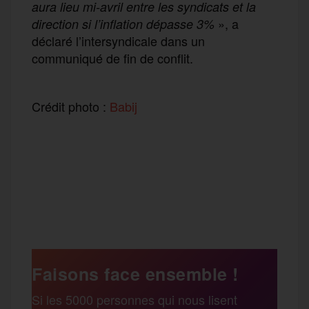
aura lieu mi-avril entre les syndicats et la
», a
direction si l’inflation dépasse 3%
déclaré l’intersyndicale dans un
communiqué de fin de conflit.
Crédit photo :
Babij
F
T
E
M
T
a
w
m
e
e
P
c
i
a
s
l
a
e
t
i
s
e
Faisons face ensemble !
r
Si les 5000 personnes qui nous lisent
b
t
l
a
g