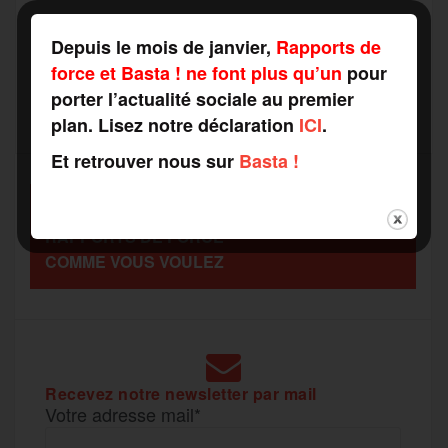
a
e
t
i
s
e
Depuis le mois de janvier,
Rapports de
r
force et Basta ! ne font plus qu’un
pour
porter l’actualité sociale au premier
b
t
l
a
g
t
plan. Lisez notre déclaration
ICI
.
o
e
g
r
Et retrouver nous sur
Basta !
a
SOUTENEZ
o
r
e
a
RAPPORTS DE FORCE
g
COMME VOUS VOULEZ
k
m
e
r
Recevez notre newsletter par mail
Votre adresse mail*