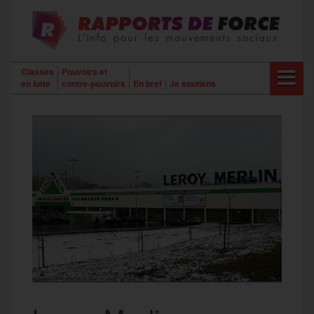
Aller
au
contenu
Classes
Pouvoirs et
en lutte
contre-pouvoirs
En bref
Je soutiens