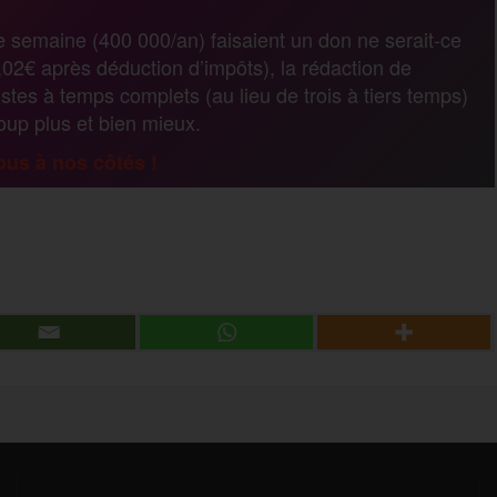
r
e semaine (400 000/an) faisaient un don ne serait-ce
02€ après déduction d’impôts), la rédaction de
t
stes à temps complets (au lieu de trois à tiers temps)
coup plus et bien mieux.
a
us à nos côtés !
g
P
e
a
r
r
t
a