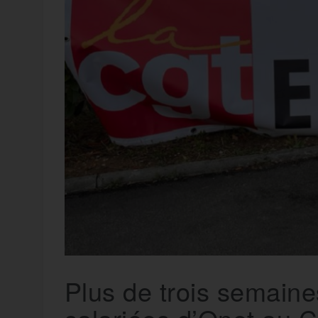
t
e
r
a
a
g
m
e
r
Plus de trois semaine