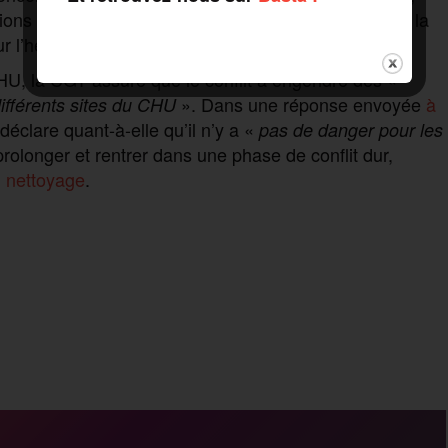
ions se sont déjà tenues avec des représentants de la
r l’heure obtenue.
HU, la CGT assure que le conflit a engendré des «
». Dans une réponse envoyée
à
ifférents sites du CHU
clare quant-à-elle qu’il n’y a «
pas de danger pour les
rolonger et rentrer dans une phase de conflit dur,
u nettoyage
.
P
a