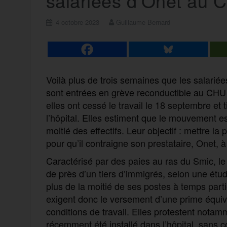
salariées d’Onet au 
4 octobre 2023
Guillaume Bernard
Voilà plus de trois semaines que les salarié
sont entrées en grève reconductible au CHU 
elles ont cessé le travail le 18 septembre et
l’hôpital. Elles estiment que le mouvement es
moitié des effectifs. Leur objectif : mettre l
pour qu’il contraigne son prestataire, Onet, 
Caractérisé par des paies au ras du Smic, l
de près d’un tiers d’immigrés, selon une étu
plus de la moitié de ses postes à temps partie
exigent donc le versement d’une prime équiv
conditions de travail. Elles protestent nota
récemment été installé dans l’hôpital, sans 