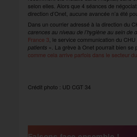
selon elles. Alors que 4 séances de négociat
direction d’Onet, aucune avancée n’a été pou
Dans un courrier adressé à la direction du C
carences au niveau de l’hygiène au sein de d
France 3
, le service communication du CHU dé
». La grève à Onet pourrait bien se p
patients
comme cela arrive parfois dans le secteur d
Crédit photo : UD CGT 34
F
T
E
M
T
a
w
m
e
e
Faisons face ensemble !