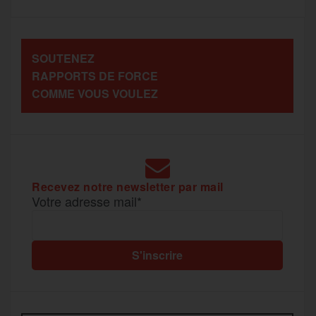
o
e
g
r
a
SOUTENEZ
o
r
e
a
RAPPORTS DE FORCE
g
COMME VOUS VOULEZ
k
m
e
r
Recevez notre newsletter par mail
Votre adresse mail*