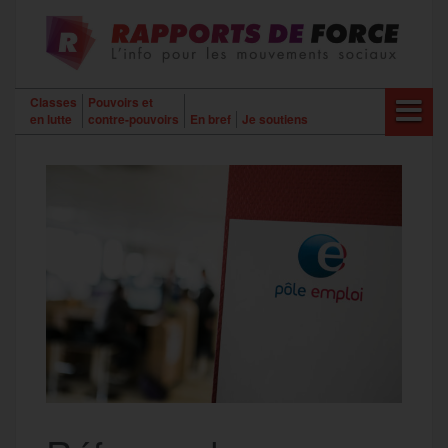
Aller
au
contenu
Classes
Pouvoirs et
en lutte
contre-pouvoirs
En bref
Je soutiens