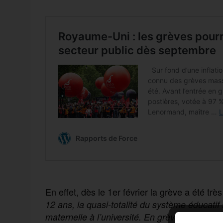
En effet, dès le 1er février la grève a été trè
12 ans, la quasi-totalité du système éducatif
maternelle à l’université. En grève également 