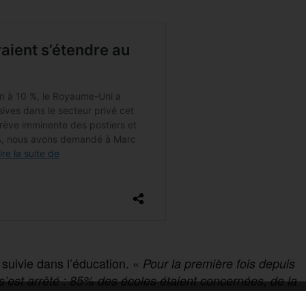
s suivie dans l’éducation. «
Pour la première fois depuis
 s’est arrêté : 85% des écoles étaient concernées, de la
jeudi 2 février : la fonction publique et une partie des