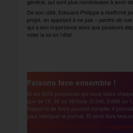
général, qui sont plus nombreuses à avoir d
De son côté, Edouard Philippe a réaffirmé j
projet, en appelant à ne pas «
perdre de vue 
qui a son importance alors que plusieurs dép
voter la loi en l’état.
F
T
E
M
T
a
w
m
e
e
Faisons face ensemble !
c
i
a
s
l
Si les 5000 personnes qui nous lisent chaqu
que de 1€, 2€ ou 3€/mois (0,34€, 0,68€ ou 1,
e
t
i
s
e
Rapports de force pourrait compter 4 journali
pour fabriquer le journal. Et ainsi faire beau
b
t
l
a
g
Renforcez Rapports de force ! Engagez-vo