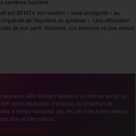
es carrières hachées.
eudi sur BFMTV son soutien «
» au
sans ambiguïté
». Une affirmation
l’impératif de l’équilibre du système
utés de son parti, Horizons, ont annoncé ne pas vouloir
P
a
r
e semaine (400 000/an) faisaient un don ne serait-ce
02€ après déduction d’impôts), la rédaction de
t
stes à temps complets (au lieu de trois à tiers temps)
coup plus et bien mieux.
a
us à nos côtés !