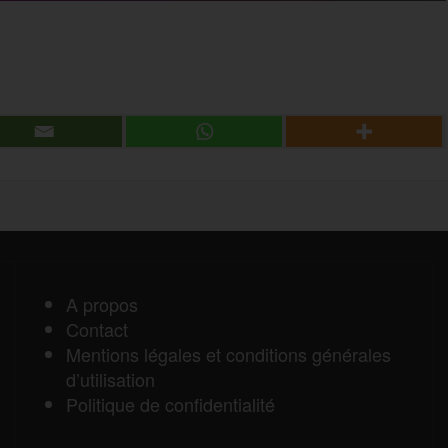
g
P
e
a
r
r
t
a
A propos
Contact
g
Mentions légales et conditions générales
d’utilisation
e
Politique de confidentialité