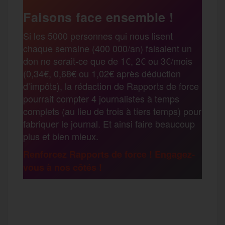
e
t
i
s
e
Faisons face ensemble !
r
Si les 5000 personnes qui nous lisent
b
t
l
a
g
chaque semaine (400 000/an) faisaient un
t
don ne serait-ce que de 1€, 2€ ou 3€/mois
o
e
g
r
(0,34€, 0,68€ ou 1,02€ après déduction
a
d’impôts), la rédaction de Rapports de force
pourrait compter 4 journalistes à temps
o
r
e
a
complets (au lieu de trois à tiers temps) pour
g
fabriquer le journal. Et ainsi faire beaucoup
k
m
plus et bien mieux.
e
Renforcez Rapports de force ! Engagez-
vous à nos côtés !
r
F
T
E
M
T