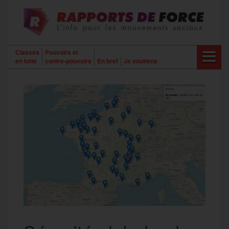
Aller
au
contenu
Classes
Pouvoirs et
en lutte
contre-pouvoirs
En bref
Je soutiens