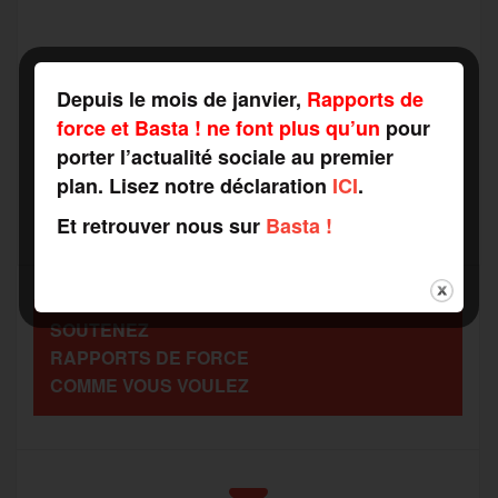
a
w
m
e
e
P
c
i
a
s
l
Depuis le mois de janvier,
Rapports de
a
force et Basta ! ne font plus qu’un
pour
e
t
i
s
e
porter l’actualité sociale au premier
r
plan. Lisez notre déclaration
ICI
.
b
t
l
a
g
Et retrouver nous sur
Basta !
t
o
e
g
r
a
SOUTENEZ
o
r
e
a
RAPPORTS DE FORCE
g
COMME VOUS VOULEZ
k
m
e
r