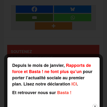
a
e
t
i
s
e
r
b
t
l
a
g
t
o
e
g
r
a
SOUTENEZ
o
r
e
a
RAPPORTS DE FORCE
g
COMME VOUS VOULEZ
Depuis le mois de janvier,
Rapports de
k
m
force et Basta ! ne font plus qu’un
pour
e
porter l’actualité sociale au premier
plan. Lisez notre déclaration
ICI
.
r
Et retrouver nous sur
Basta !
Recevez notre newsletter par mail
Votre adresse mail*