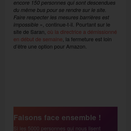
encore 150 personnes qui sont descendues
du même bus pour se rendre sur le site.
Faire respecter les mesures barrières est
», continue-t-il. Pourtant sur le
impossible
site de Saran,
où la directrice a démissionné
en début de semaine
, la fermeture est loin
d’être une option pour Amazon.
F
T
E
M
T
a
w
m
e
e
P
c
i
a
s
l
a
e
t
i
s
e
Faisons face ensemble !
r
Si les 5000 personnes qui nous lisent
b
t
l
a
g