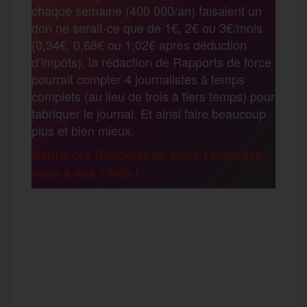
chaque semaine (400 000/an) faisaient un
t
don ne serait-ce que de 1€, 2€ ou 3€/mois
o
e
g
r
(0,34€, 0,68€ ou 1,02€ après déduction
a
d’impôts), la rédaction de Rapports de force
pourrait compter 4 journalistes à temps
o
r
e
a
complets (au lieu de trois à tiers temps) pour
g
fabriquer le journal. Et ainsi faire beaucoup
k
m
plus et bien mieux.
e
Renforcez Rapports de force ! Engagez-
vous à nos côtés !
r
F
T
E
M
T
a
w
m
e
e
P
c
i
a
s
l