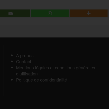
a
r
r
t
a
A propos
Contact
g
Mentions légales et conditions générales
d’utilisation
e
Politique de confidentialité
r