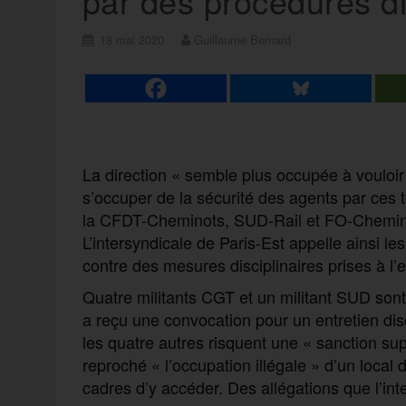
par des procédures di
18 mai 2020
Guillaume Bernard
La direction « semble plus occupée à vouloir 
s’occuper de la sécurité des agents par ces 
la CFDT-Cheminots, SUD-Rail et FO-Chemino
L’intersyndicale de Paris-Est appelle ainsi le
contre des mesures disciplinaires prises à l’
Quatre militants CGT et un militant SUD sont 
a reçu une convocation pour un entretien disc
les quatre autres risquent une « sanction su
reproché « l’occupation illégale » d’un local
cadres d’y accéder. Des allégations que l’int