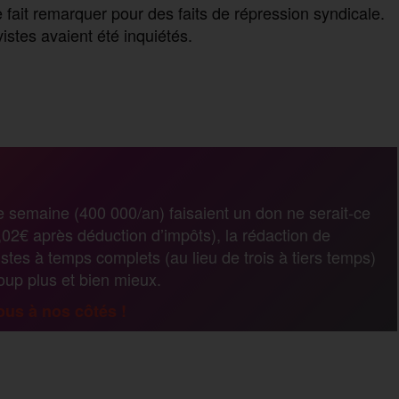
 fait remarquer pour des faits de répression syndicale.
istes avaient été inquiétés.
P
a
r
e semaine (400 000/an) faisaient un don ne serait-ce
02€ après déduction d’impôts), la rédaction de
t
stes à temps complets (au lieu de trois à tiers temps)
coup plus et bien mieux.
a
us à nos côtés !
g
P
e