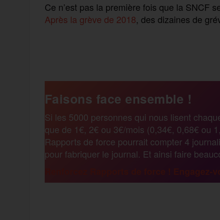
Ce n’est pas la première fois que la SNCF se
Après la grève de 2018
, des dizaines de grév
F
T
E
M
T
a
w
m
e
e
Faisons face ensemble !
c
i
a
s
l
Si les 5000 personnes qui nous lisent chaqu
que de 1€, 2€ ou 3€/mois (0,34€, 0,68€ ou 1,
e
t
i
s
e
Rapports de force pourrait compter 4 journali
pour fabriquer le journal. Et ainsi faire beau
b
t
l
a
g
Renforcez Rapports de force ! Engagez-vo
o
e
g
r
F
T
E
M
T
o
r
e
a