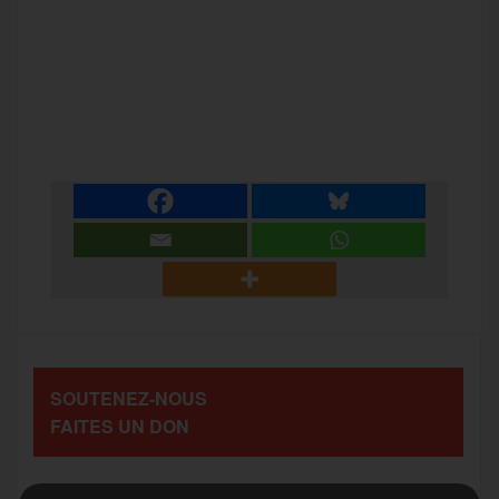
F
T
E
M
T
a
w
m
e
e
P
c
i
a
s
l
a
e
t
i
s
e
r
b
t
l
a
g
t
o
e
g
r
a
SOUTENEZ-NOUS
o
r
e
a
FAITES UN DON
g
k
m
e