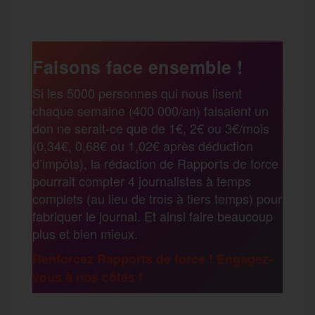
c
i
a
s
l
a
e
t
i
s
e
Faisons face ensemble !
r
Si les 5000 personnes qui nous lisent
b
t
l
a
g
chaque semaine (400 000/an) faisaient un
t
don ne serait-ce que de 1€, 2€ ou 3€/mois
o
e
g
r
(0,34€, 0,68€ ou 1,02€ après déduction
a
d’impôts), la rédaction de Rapports de force
pourrait compter 4 journalistes à temps
o
r
e
a
complets (au lieu de trois à tiers temps) pour
g
fabriquer le journal. Et ainsi faire beaucoup
k
m
plus et bien mieux.
e
Renforcez Rapports de force ! Engagez-
vous à nos côtés !
r