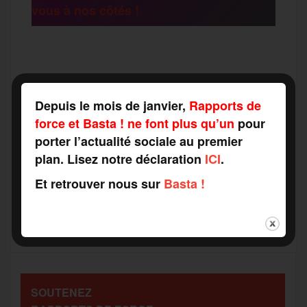
vous à nos côtés !
r
F
T
E
M
T
a
w
m
e
e
Depuis le mois de janvier,
Rapports de
P
force et Basta ! ne font plus qu’un
pour
c
i
a
s
l
porter l’actualité sociale au premier
a
plan. Lisez notre déclaration
ICI
.
e
t
i
s
e
Et retrouver nous sur
Basta !
r
b
t
l
a
g
t
o
e
g
r
a
SOUTENEZ
o
r
e
a