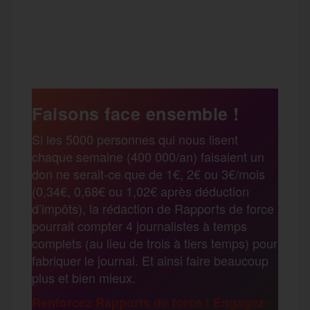
a
w
m
e
e
P
c
i
a
s
l
a
e
t
i
s
e
Faisons face ensemble !
r
Si les 5000 personnes qui nous lisent
b
t
l
a
g
chaque semaine (400 000/an) faisaient un
t
don ne serait-ce que de 1€, 2€ ou 3€/mois
o
e
g
r
(0,34€, 0,68€ ou 1,02€ après déduction
a
d’impôts), la rédaction de Rapports de force
pourrait compter 4 journalistes à temps
o
r
e
a
complets (au lieu de trois à tiers temps) pour
g
fabriquer le journal. Et ainsi faire beaucoup
k
m
plus et bien mieux.
e
Renforcez Rapports de force ! Engagez-