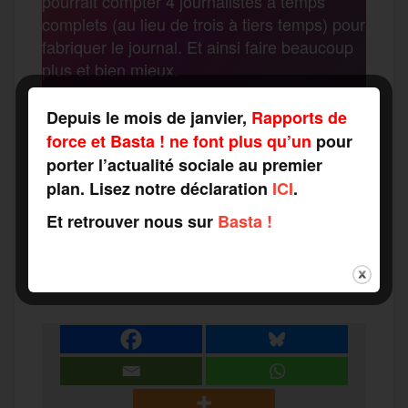
pourrait compter 4 journalistes à temps
o
r
e
a
complets (au lieu de trois à tiers temps) pour
g
fabriquer le journal. Et ainsi faire beaucoup
k
m
plus et bien mieux.
e
Renforcez Rapports de force ! Engagez-
Depuis le mois de janvier,
Rapports de
vous à nos côtés !
r
force et Basta ! ne font plus qu’un
pour
porter l’actualité sociale au premier
plan. Lisez notre déclaration
ICI
.
F
T
E
M
T
Et retrouver nous sur
Basta !
a
w
m
e
e
P
c
i
a
s
l
a
e
t
i
s
e
r
b
t
l
a
g