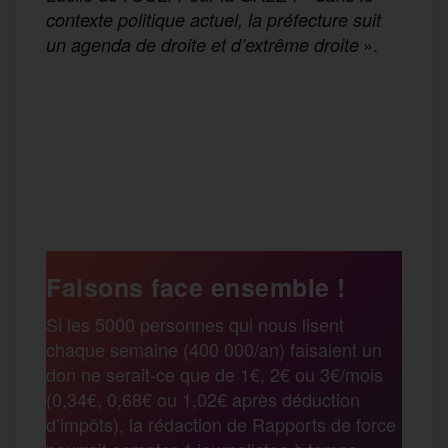
contexte politique actuel, la préfecture suit
».
un agenda de droite et d’extrême droite
F
T
E
M
T
a
w
m
e
e
P
c
i
a
s
l
a
e
t
i
s
e
Faisons face ensemble !
r
Si les 5000 personnes qui nous lisent
b
t
l
a
g
chaque semaine (400 000/an) faisaient un
t
don ne serait-ce que de 1€, 2€ ou 3€/mois
o
e
g
r
(0,34€, 0,68€ ou 1,02€ après déduction
a
d’impôts), la rédaction de Rapports de force