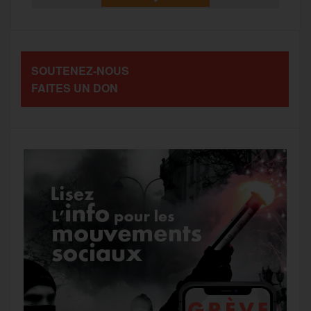
t
o
e
g
r
a
SOUTENEZ-NOUS
o
r
e
a
FAITES UN DON
g
k
m
e
r