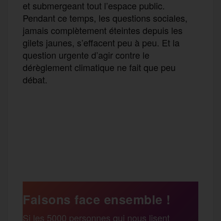
et submergeant
tout
l’espace public.
Pendant ce temps, les questions sociales,
jamais
complètement
éteintes depuis les
gilets jaunes, s’effacent peu à peu. Et la
question urgente d’agir
contre
le
dérèglement climatique ne fait que peu
débat.
F
T
E
M
T
a
w
m
e
e
P
c
i
a
s
l
a
e
t
i
s
e
Faisons face ensemble !
r
Si les 5000 personnes qui nous lisent