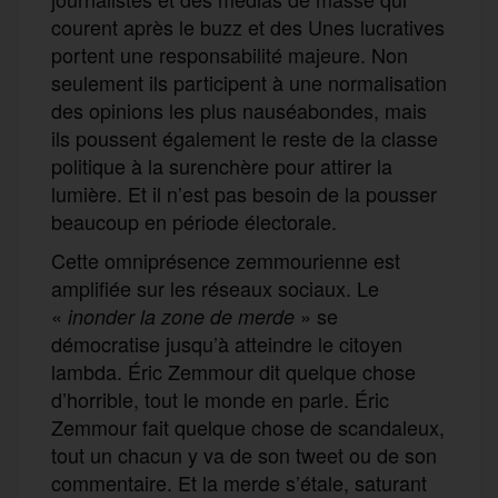
courent
après le buzz
et
d
es
U
nes lucratives
porte
nt
une responsabilité majeure. Non
seulement ils participent à une
normalis
ation
d
es opinions les plus nauséabondes,
mais
ils poussent également le reste de la classe
politique à
la surenchère
pour attirer la
lumière.
Et il n’est pas besoin de la pousser
beaucoup en période électorale.
C
ette omniprésence zemmourienne est
amplifiée sur les réseaux sociaux. Le
«
» se
inonder la zone de merde
démocratise
jusqu’à atteindre le citoyen
lambda
.
Éric
Zemmour dit quelque chose
d’horrible, tout le monde en parle.
Éric
Zemmour fait quelque chose de scandaleux,
tout un chacun y va de son tweet ou de son
commentaire. Et la merde s’étale, saturant