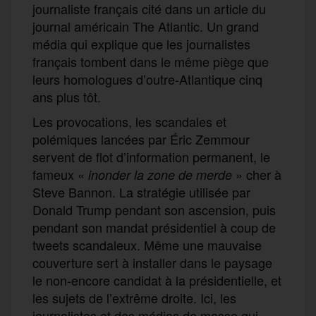
journaliste français cité dans un article du
journal
américain
The Atlantic.
Un grand
média
qui explique que les journalistes
français tombent dans le même piège que
leurs homologues d’outre-Atlantique
cinq
ans plus tôt
.
L
es provocations, les scandales et
polémiques lancées par Éric Zemmour
servent de flot d’information permanent, le
fameux
«
»
cher à
inonder la zone de merde
Steve Bannon.
La
stratégie utilisée par
Donald Trump pendant son ascension, puis
pendant son mandat présidentiel à coup de
tweets scandaleux. Même une mauvaise
couverture sert à installer dans le paysage
le non-encore candidat à la présidentielle,
et
les sujets de l’extrême droite.
Ici
, les
journalistes et des médias de masse
qui