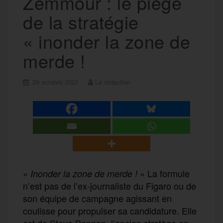
Zemmour : le piège
de la stratégie
« inonder la zone de
merde !
29 octobre 2021
La rédaction
«
» La formule
Inonder la zone de merde !
n’est pas de l’ex-journaliste
du
Figaro ou de
s
on équipe de campagne
agissant
en
coulisse pour propulser sa candidature. Elle
est de Steve Ba
n
non,
l’ancien stratège en