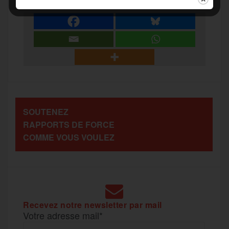
a
e
t
i
s
e
r
b
t
l
a
g
t
o
e
g
r
a
SOUTENEZ
o
r
e
a
RAPPORTS DE FORCE
g
COMME VOUS VOULEZ
k
m
e
r
Recevez notre newsletter par mail
Votre adresse mail*