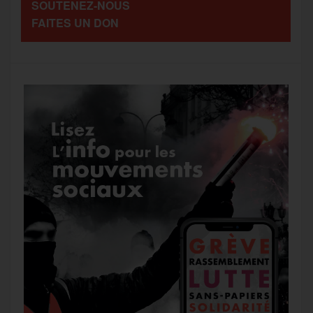
SOUTENEZ-NOUS
o
r
e
a
FAITES UN DON
g
k
m
e
r