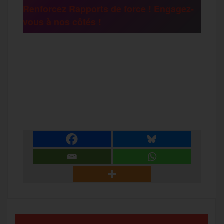
Renforcez Rapports de force ! Engagez-
vous à nos côtés !
r
F
T
E
M
T
a
w
m
e
e
P
c
i
a
s
l
a
e
t
i
s
e
r
b
t
l
a
g
t
o
e
g
r
a