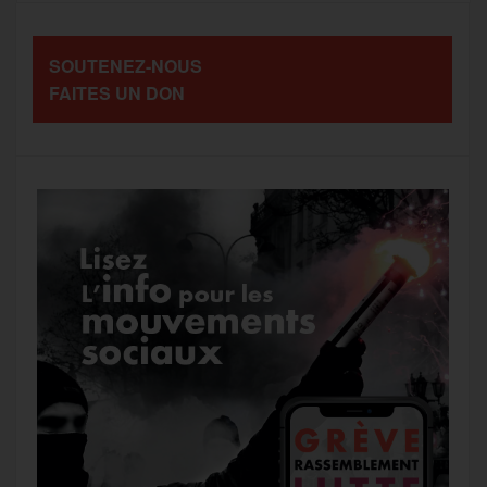
o
e
g
r
a
SOUTENEZ-NOUS
o
r
e
a
FAITES UN DON
g
k
m
e
r