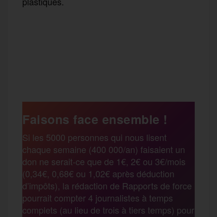
plastiques.
F
T
E
M
T
a
w
m
e
e
P
c
i
a
s
l
a
e
t
i
s
e
Faisons face ensemble !
r
Si les 5000 personnes qui nous lisent
b
t
l
a
g
chaque semaine (400 000/an) faisaient un
t
don ne serait-ce que de 1€, 2€ ou 3€/mois
o
e
g
r
(0,34€, 0,68€ ou 1,02€ après déduction
a
d’impôts), la rédaction de Rapports de force
pourrait compter 4 journalistes à temps
o
r
e
a
complets (au lieu de trois à tiers temps) pour
g