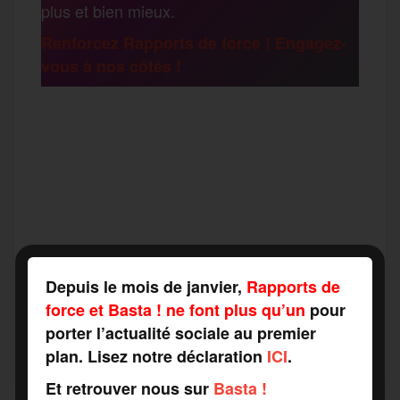
plus et bien mieux.
e
Renforcez Rapports de force ! Engagez-
vous à nos côtés !
r
F
T
E
M
T
a
w
m
e
e
P
c
i
a
s
l
a
e
t
i
s
e
Depuis le mois de janvier,
Rapports de
r
force et Basta ! ne font plus qu’un
pour
porter l’actualité sociale au premier
b
t
l
a
g
t
plan. Lisez notre déclaration
ICI
.
o
e
g
r
Et retrouver nous sur
Basta !