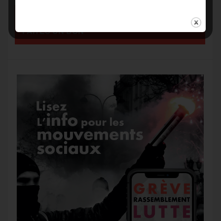
a
SOUTENEZ-NOUS
o
r
e
a
FAITES UN DON
g
k
m
e
r