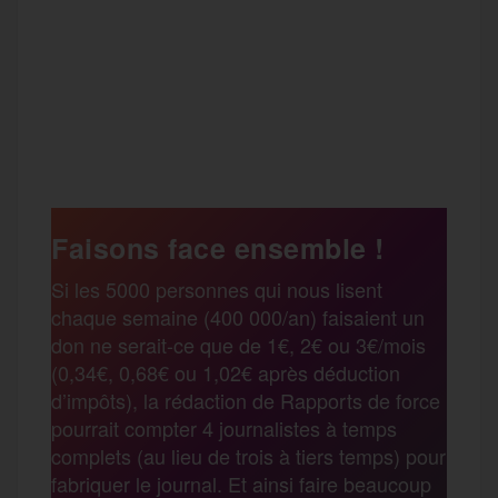
F
T
E
M
T
a
w
m
e
e
P
c
i
a
s
l
a
e
t
i
s
e
Faisons face ensemble !
r
Si les 5000 personnes qui nous lisent
b
t
l
a
g
chaque semaine (400 000/an) faisaient un
t
don ne serait-ce que de 1€, 2€ ou 3€/mois
o
e
g
r
(0,34€, 0,68€ ou 1,02€ après déduction
a
d’impôts), la rédaction de Rapports de force
pourrait compter 4 journalistes à temps
o
r
e
a
complets (au lieu de trois à tiers temps) pour
g
fabriquer le journal. Et ainsi faire beaucoup
k
m