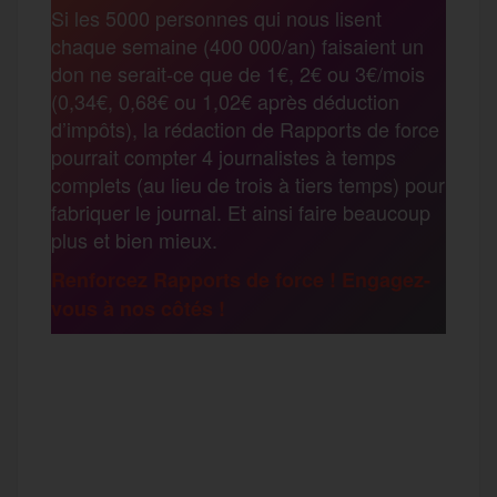
Si les 5000 personnes qui nous lisent
b
t
l
a
g
chaque semaine (400 000/an) faisaient un
t
don ne serait-ce que de 1€, 2€ ou 3€/mois
o
e
g
r
(0,34€, 0,68€ ou 1,02€ après déduction
a
d’impôts), la rédaction de Rapports de force
pourrait compter 4 journalistes à temps
o
r
e
a
complets (au lieu de trois à tiers temps) pour
g
fabriquer le journal. Et ainsi faire beaucoup
k
m
plus et bien mieux.
e
Renforcez Rapports de force ! Engagez-
vous à nos côtés !
r
F
T
E
M
T
a
w
m
e
e
P