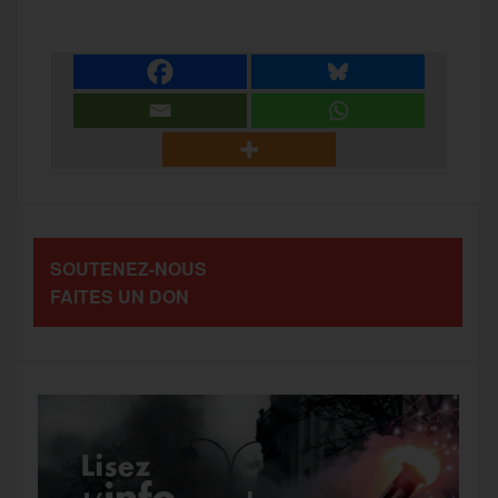
c
i
a
s
l
a
e
t
i
s
e
r
b
t
l
a
g
t
o
e
g
r
a
SOUTENEZ-NOUS
o
r
e
a
FAITES UN DON
g
k
m
e
r