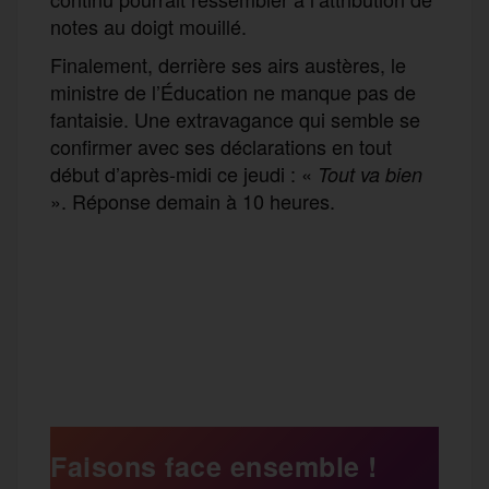
notes au doigt mouillé.
Finalement, derrière ses airs austères, le
ministre de l’Éducation ne manque pas de
fantaisie. Une extravagance qui semble se
confirmer avec ses déclarations en tout
début d’après-midi ce jeudi : «
Tout va bien
». Réponse demain à 10 heures.
F
T
E
M
T
a
w
m
e
e
P
c
i
a
s
l
a
e
t
i
s
e
Faisons face ensemble !
r