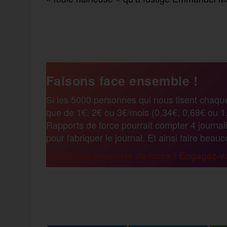
F
T
E
M
T
a
w
m
e
e
Faisons face ensemble !
c
i
a
s
l
Si les 5000 personnes qui nous lisent chaqu
que de 1€, 2€ ou 3€/mois (0,34€, 0,68€ ou 1,
e
t
i
s
e
Rapports de force pourrait compter 4 journali
pour fabriquer le journal. Et ainsi faire beau
b
t
l
a
g
Renforcez Rapports de force ! Engagez-vo
o
e
g
r
F
T
E
M
T
o
r
e
a
a
w
m
e
e