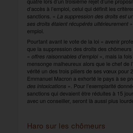
quatre lors d’un troisième rejet d’une proposi
d’accès à l’emploi, celui qui définit les critè
sanctions. «
La suppression d
es
droit
s
est u
»
ses droits étaient récupérés ultérieurement
emploi.
Pourtant avant le vote de la loi « avenir pro
que la suppression des droits des chômeurs n
«
», mais la foi
offres raisonnables d’emploi
mensonge malheureux alors que le chef de l’
vérité un des trois piliers de ses vœux pou
Emmanuel Macron a exhorté le pays à se pr
». Pour l’exemplarité donné
des intoxications
sanctions qui devaient être réduites à 15 jou
avec un conseiller, seront là aussi plus lou
Haro sur les chômeurs