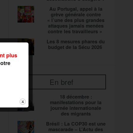
Au Portugal, appel à la
grève générale contre
« l’une des plus grandes
attaques jamais menées
contre les travailleurs »
Les 8 mesures phares du
budget de la Sécu 2026
nt plus
notre
En bref
18 décembre :
manifestations pour la
journée internationale
des migrants
Brésil : La COP30 est une
mascarade – L’Actu des