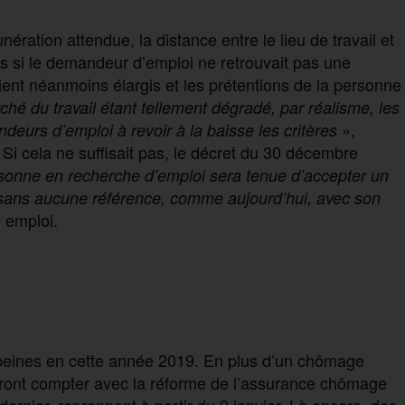
munération attendue, la distance entre le lieu de travail et
is si le demandeur d’emploi ne retrouvait pas une
ient néanmoins élargis et les prétentions de la personne
hé du travail étant tellement dégradé, par réalisme, les
»,
andeurs d’emploi à
re
voir à la baisse les critères
 Si cela ne suffisait pas, le décret du 30 décembre
sonne en recherche d’emploi sera tenue d’accepter un
 sans aucune référence, comme aujourd’hui, avec son
 emploi.
peines en cette année 2019. En plus d’un chômage
evront compter avec la réforme de l’assurance chômage
ernier, reprennent à partir du 9 janvier. Là encore, des