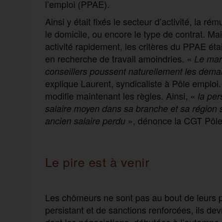
l’emploi (PPAE).
Ainsi y était fixés le secteur d’activité, la ré
le domicile, ou encore le type de contrat. Ma
activité rapidement, les critères du PPAE éta
en recherche de travail amoindries. «
Le marc
conseillers poussent naturellement les dem
explique Laurent, syndicaliste à Pôle emploi.
modifie maintenant les règles. Ainsi, «
l
a per
salaire moyen dans sa branche et sa région
», dénonce la CGT Pôle
ancien salaire perdu
Le pire est à venir
Les chômeurs ne sont pas au bout de leurs 
persistant et de sanctions renforcées, ils d
dont les négociations, débutées à l’automne d