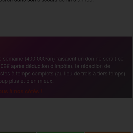
P
a
r
e semaine (400 000/an) faisaient un don ne serait-ce
02€ après déduction d’impôts), la rédaction de
t
stes à temps complets (au lieu de trois à tiers temps)
coup plus et bien mieux.
a
us à nos côtés !
g
P
e
a