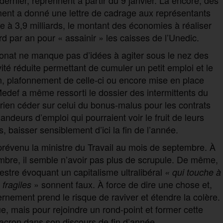
ent a donné une lettre de cadrage aux représentants
xe à 3,9 milliards, le montant des économies à réaliser
ard par an pour « assainir » les caisses de l’Unedic.
atronat ne manque pas d’idées à agiter sous le nez des
vité réduite permettant de cumuler un petit emploi et le
, plafonnement de celle-ci ou encore mise en place
 Medef a même ressorti le dossier des intermittents du
 rien céder sur celui du bonus-malus pour les contrats
ndeurs d’emploi qui pourraient voir le fruit de leurs
, baisser sensiblement d’ici la fin de l’année.
prévenu la ministre du Travail au mois de septembre. À
embre, il semble n’avoir pas plus de scrupule. De même,
estre évoquant un capitalisme ultralibéral
« qui touche à
» sonnent faux. À force de dire une chose et,
fragiles
rnement prend le risque de raviver et étendre la colère.
e, mais pour rejoindre un rond-point et former cette
cron dans son discours de fin d’année.