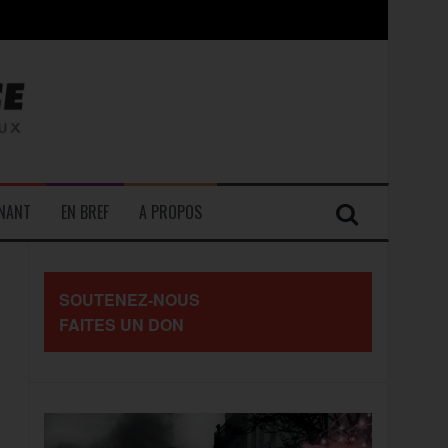
contre les travailleurs »
ENANT
EN BREF
A PROPOS
SOUTENEZ-NOUS
FAITES UN DON