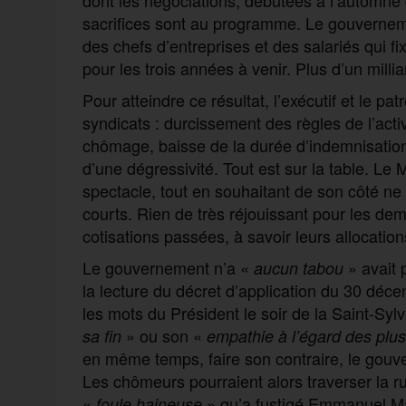
sacrifices sont au programme. Le gouvernem
des chefs d’entreprises et des salariés qui fi
pour les trois années à venir. Plus d’un milli
Pour atteindre ce résultat, l’exécutif et le p
syndicats : durcissement des règles de l’acti
chômage, baisse de la durée d’indemnisation
d’une dégressivité. Tout est sur la table. Le
spectacle, tout en souhaitant de son côté ne
courts. Rien de très réjouissant pour les dema
cotisations passées, à savoir leurs allocations
Le gouvernement n’a «
» avait 
aucun tabou
la lecture du décret d’application du 30 déc
les mots du Président le soir de la Saint-Sylv
» ou son «
sa fin
empathie à l’égard des plus 
en même temps, faire son contraire, le gouve
Les chômeurs pourraient alors traverser la ru
«
» qu’a fustigé Emmanuel Ma
foule h
ain
euse