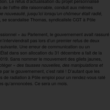
tion. Le refus d’actualisation du projet personnalisé
res de l’offre dite raisonnable, conduit aux mêmes
ne nouveauté,
jusqu’ici lorsqu’un chômeur était radié,
, se scandalise Thomas, syndicaliste CGT à Pôle
fessionnel » au Parlement, le gouvernement avait rassuré
’interviendrait pas lors d’un premier refus de deux
s suivante. Une erreur de communication ou un
État dans son allocation du 31 décembre a fait de la
r 2019. Sans nommer le mouvement des gilets jaunes,
otéger «
des fausses nouvelles, des manipulations et
e par le gouvernement, c’est raté ! D’autant que les
rs de radiation à Pôle emploi pour un rendez-vous raté
rdes qu’annoncées. Ce sera un mois.