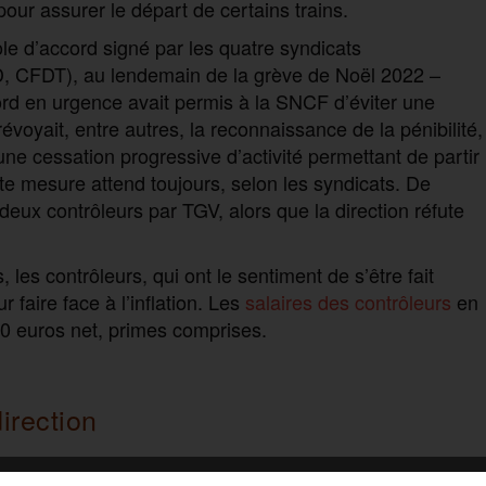
our assurer le départ de certains trains.
le d’accord signé par les quatre syndicats
, CFDT), au lendemain de la grève de Noël 2022 –
ord en urgence avait permis à la SNCF d’éviter une
révoyait, entre autres, la reconnaissance de la pénibilité,
une cessation progressive d’activité permettant de partir
ette mesure attend toujours, selon les syndicats. De
x contrôleurs par TGV, alors que la direction réfute
les contrôleurs, qui ont le sentiment de s’être fait
 faire face à l’inflation. Les
salaires des contrôleurs
en
0 euros net, primes comprises.
irection