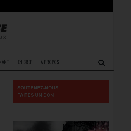
contre les travailleurs »
ENANT
EN BREF
A PROPOS
SOUTENEZ-NOUS
FAITES UN DON