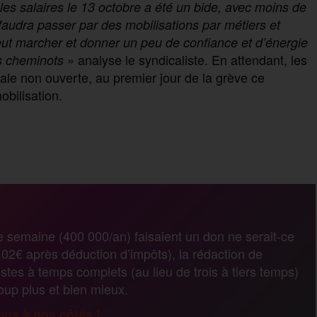
les sal
a
i
res le 13 octobre a été un bide, avec moins de
 faudra passer par des mobilisations par métiers et
ut marcher et donner un peu de confiance et d’énergie
» analyse le syndicaliste. En attendant, les
s
cheminots
le non ouverte, au premier jour de la grève ce
obilisation.
P
a
r
e semaine (400 000/an) faisaient un don ne serait-ce
02€ après déduction d’impôts), la rédaction de
t
stes à temps complets (au lieu de trois à tiers temps)
coup plus et bien mieux.
a
us à nos côtés !