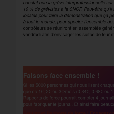
constat que la grève interpro
fessionnelle
sur 
10 %
de grévistes
à la SNCF. Peut-être qu’il
locales pour faire la démonstration que
ça
pe
à tou
t
le monde, pour appeler l’
ensemble de
contrôleurs se réuniront en assemblée généra
vendredi afin d’envisager les suites de leur m
F
T
E
M
T
a
w
m
e
e
Faisons face ensemble !
c
i
a
s
l
Si les 5000 personnes qui nous lisent chaqu
que de 1€, 2€ ou 3€/mois (0,34€, 0,68€ ou 1,
e
t
i
s
e
Rapports de force pourrait compter 4 journali
pour fabriquer le journal. Et ainsi faire beau
b
t
l
a
g
Renforcez Rapports de force ! Engagez-vo