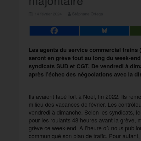
majoritaire
14 février 2024
Stéphane Ortega
L
es
a
gent
s
du service commercial trains
seront en grève
tout au long du week-en
syndicats SUD et CGT
.
D
e vendredi à di
après l’échec des négociations avec la di
Ils avaient tapé fort à Noël, fin 2022. Ils rem
milieu des vacances de février. Les contrôl
vendredi à dimanche. Selon les syndicats, les 
pour les roulants 48 heures avant la grève, 
grève ce week-end. A l’heure où nous publion
communiqué son plan de trafic. Pour autant, e