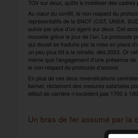
TGV sur deux, quitte à mobiliser des cadres p
Au cœur du conflit, le non-respect du protoco
représentatifs de la SNCF (CGT, UNSA, SUD
suivie par plus d’un agent sur deux. Cet acc
nouvelle grève le jour de l’an. Le protocole p
qui devait se traduire par la mise en place d’
un peu plus tôt à la retraite, dès 2023. Or c
même que l’engagement d’une présence de deu
le non-respect du protocole d’accord.
En plus de ces deux revendications centrales, 
berner, réclament des mesures salariales pour
début de carrière n’excèdent pas 1700 à 180
Un bras de fer assumé par la d