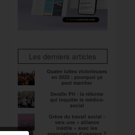
Les derniers articles
Quatre luttes victorieuses
en 2025 : pourquoi ça
peut marcher
Serafin PH : la réforme
qui inquiète le médico-
social
Grève du travail social :
vers une « alliance
inédite » avec les
associations d’usagers ?