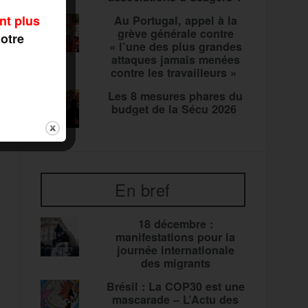
nt plus
Au Portugal, appel à la
grève générale contre
notre
« l’une des plus grandes
attaques jamais menées
contre les travailleurs »
Les 8 mesures phares du
budget de la Sécu 2026
En bref
18 décembre :
manifestations pour la
journée internationale
des migrants
Brésil : La COP30 est une
mascarade – L’Actu des