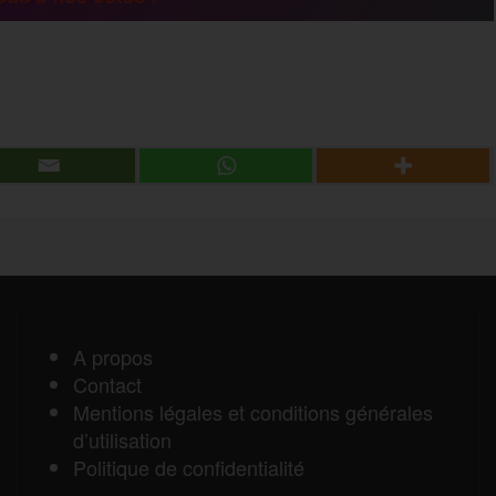
g
P
e
a
r
r
t
a
A propos
Contact
g
Mentions légales et conditions générales
d’utilisation
e
Politique de confidentialité