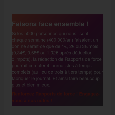
c
i
a
s
l
a
e
t
i
s
e
Faisons face ensemble !
r
Si les 5000 personnes qui nous lisent
b
t
l
a
g
chaque semaine (400 000/an) faisaient un
t
don ne serait-ce que de 1€, 2€ ou 3€/mois
o
e
g
r
(0,34€, 0,68€ ou 1,02€ après déduction
a
d’impôts), la rédaction de Rapports de force
pourrait compter 4 journalistes à temps
o
r
e
a
complets (au lieu de trois à tiers temps) pour
g
fabriquer le journal. Et ainsi faire beaucoup
k
m
plus et bien mieux.
e
Renforcez Rapports de force ! Engagez-
vous à nos côtés !
r