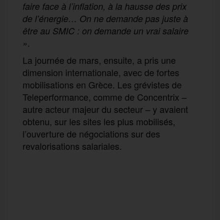
faire face à l’inflation, à la hausse des prix
de l’énergie… On ne demande pas juste à
être au SMIC : on demande un vrai salaire
.
»
La journée de mars, ensuite, a pris une
dimension internationale, avec de fortes
mobilisations en Grèce. Les grévistes de
Teleperformance, comme de Concentrix –
autre acteur majeur du secteur – y avaient
obtenu, sur les sites les plus mobilisés,
l’ouverture de négociations sur des
revalorisations salariales.
F
T
E
M
T
a
w
m
e
e
P