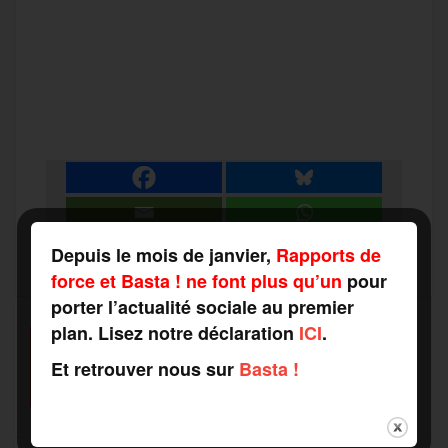
F
T
E
M
T
a
w
m
e
e
P
c
i
a
s
l
a
e
t
i
s
e
r
b
t
l
a
g
Depuis le mois de janvier,
Rapports de
t
force et Basta ! ne font plus qu’un
pour
o
e
g
r
porter l’actualité sociale au premier
a
plan. Lisez notre déclaration
ICI
.
SOUTENEZ-NOUS
o
r
e
a
Et retrouver nous sur
Basta !
FAITES UN DON
g
k
m
e